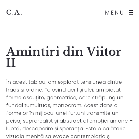
C.A.
MENU
Amintiri din Viitor
II
În acest tablou, am explorat tensiunea dintre
haos și ordine. Folosind acril și ulei, am pictat
forme ascuțite, geometrice, care străpung un
fundal tumultuos, monocrom. Acest dans al
formelor în mijlocul unei furtuni transmite un
peisaj suprarealist și abstract al emoției umane –
luptă, descoperire și speranță. Este o călătorie
vizuală menită să evoce contemplația și