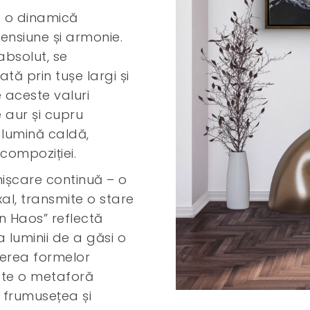
 o dinamică
tensiune și armonie.
absolut, se
ată prin tușe largi și
re aceste valuri
 aur și cupru
 lumină caldă,
ompoziției.
mișcare continuă – o
al, transmite o stare
 în Haos” reflectă
 luminii de a găsi o
uterea formelor
ste o metaforă
e frumusețea și