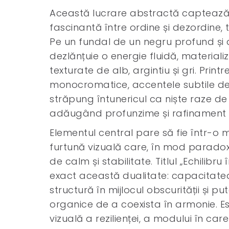
Această lucrare abstractă captează
fascinantă între ordine și dezordine, 
Pe un fundal de un negru profund și 
dezlănțuie o energie fluidă, materializ
texturate de alb, argintiu și gri. Print
monocromatice, accentele subtile de
străpung întunericul ca niște raze de
adăugând profunzime și rafinament c
Elementul central pare să fie într-o 
furtună vizuală care, în mod paradox
de calm și stabilitate. Titlul „Echilibru
exact această dualitate: capacitatea
structură în mijlocul obscurității și p
organice de a coexista în armonie. E
vizuală a rezilienței, a modului în car