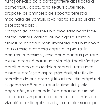
funcționează ca o cartografiere abstractă a
pământului, capturând texturi puternice,
crăpate, ce amintesc de scoarța terestră
macinată de vânturi, lava răcită sau solul arid în
așteptarea ploii.
Compoziția propune un dialog fascinant între
forme: panoul vertical alungit găzduiește o
structură centrală monumentală, ca un monolit
sau o fosilă prețioasă captivă în piatră. În
contrast și echilibru, cele două panouri pătrate
extind această narațiune vizuală, focalizând pe
detalii macro ale aceleiași materii. Tensiunea
dintre suprafețele aspre, pământii, și reflexiile
metalice de aur, bronz și irizații reci din crăpături
sugerează că, sub straturile timpului și ale
degradării, se ascunde întotdeauna o lumină
prețioasă. „Amprente Terestre” este o mărturie
vizuală a rezilienței naturii și a urmelor sacre pe