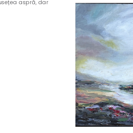
musețea aspră, dar