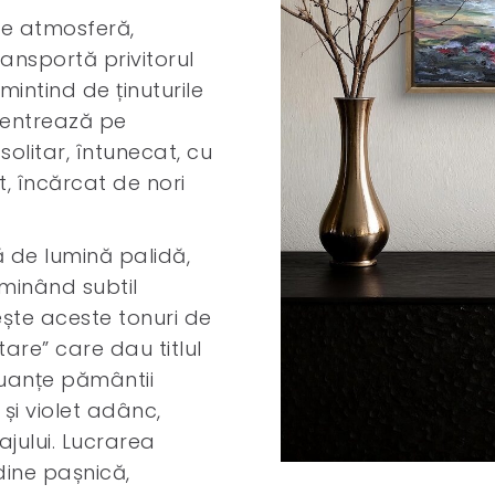
de atmosferă,
ransportă privitorul
amintind de ținuturile
ncentrează pe
olitar, întunecat, cu
nt, încărcat de nori
 de lumină palidă,
uminând subtil
ște aceste tonuri de
tare” care dau titlul
 nuanțe pământii
i violet adânc,
jului. Lucrarea
dine pașnică,