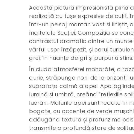
Această pictură impresionistă plină 
realizată cu tușe expresive de cuțit, t
într-un peisaj montan vast și liniștit, 
înalte ale Scoției. Compoziția se co
contrastul dramatic dintre un munte s
vârful ușor înzăpezit, și cerul turbule
grei, în nuanțe de gri și purpuriu stins.
În ciuda atmosferei mohorâte, o rază
aurie, străpunge norii de la orizont, l
suprafața calmă a apei. Apa oglinde
lumină și umbră, creând “reflexiile soli
lucrării. Malurile apei sunt redate în
bogate, cu accente de verde mușchi ș
adăugând textură și profunzime peisa
transmite o profundă stare de solitu